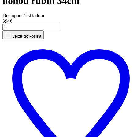
nohou rubín 34cm
Dostupnosť:
skladom
394€
Vložiť do košíka