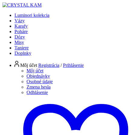
Luminori kolekcia
Vázy
Karafy
Poháre
Dózy
Misy
Taniere
Doplnky
Môj účet
Registrácia
/
Prihlásenie
Môj účet
Objednávky
Osobné údaje
Zmena hesla
Odhlásenie